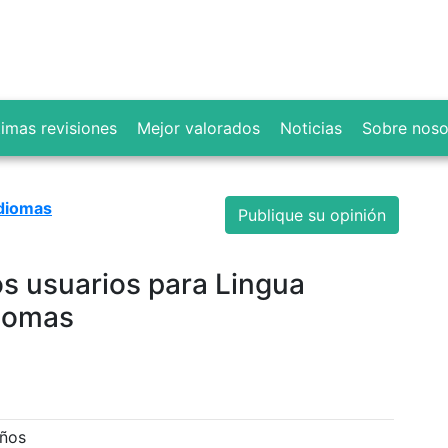
timas revisiones
Mejor valorados
Noticias
Sobre noso
idiomas
Publique su opinión
los usuarios para Lingua
diomas
iños